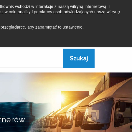
kownik wchodzi w interakcje z naszą witryną internetową, i
z w celu analizy i pomiarów osób odwiedzających naszą witrynę
Login
Aktualności
Kontakt
 przeglądarce, aby zapamiętać to ustawienie.
O
ROZWIĄZANIA
JAKOŚĆ
NAS
rtnerów