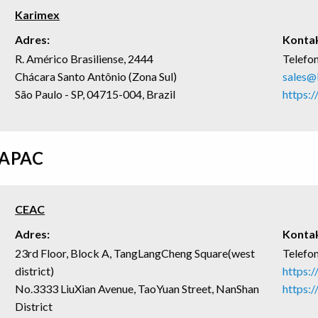
Karimex
Adres:
Kontak
R. Américo Brasiliense, 2444
Telefo
Chácara Santo Antônio (Zona Sul)
sales@
São Paulo - SP, 04715-004, Brazil
https:
APAC
CEAC
Adres:
Kontak
23rd Floor, Block A, TangLangCheng Square(west
Telefo
district)
https:
No.3333 LiuXian Avenue, TaoYuan Street, NanShan
https:
District