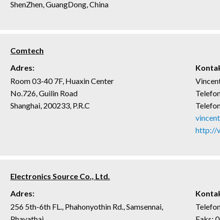
ShenZhen, GuangDong, China
Comtech
Adres:
Kontak
Room 03-40 7F, Huaxin Center
Vincen
No.726, Guilin Road
Telefo
Shanghai, 200233, P.R.C
Telefo
vincen
http:/
Electronics Source Co., Ltd.
Adres:
Kontak
256 5th-6th FL., Phahonyothin Rd., Samsennai,
Telefo
Phayathai
Faks: 