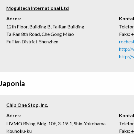
Mogultech International Ltd
Adres:
Kontak
12th Floor, Building B, TaiRan Building
Telefo
TaiRan 8th Road, Che Gong Miao
Faks: 
FuTian District, Shenzhen
roches
http:/
http:/
Japonia
Chip One Stop, Inc.
Adres:
Kontak
LIVMO Rising Bldg. 10F, 3-19-1, Shin-Yokohama
Telefo
Kouhoku-ku
Faks: 