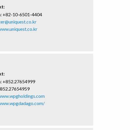
t:
n: +82-10-6501-4404
ter@uniquest.co.kr
/www.uniquest.co.kr
t:
n: +852.27654999
+852.27654959
/www.wpgholdings.com
/www.wpgdadago.com/