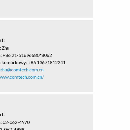
t:
t Zhu
n: +86 21-51696680*8062
n komórkowy: +86 13671812241
tzhu@comtech.com.cn
/www.comtech.com.cn/
t:
n: 02-062-4970
02-062-4999