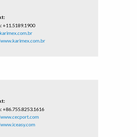
t:
n
:
+11.5189.1900
karimex.com.br
//www.karimex.com.br
t:
n: +86.755.8253.1616
//www.cecport.com
//www.iceasy.com