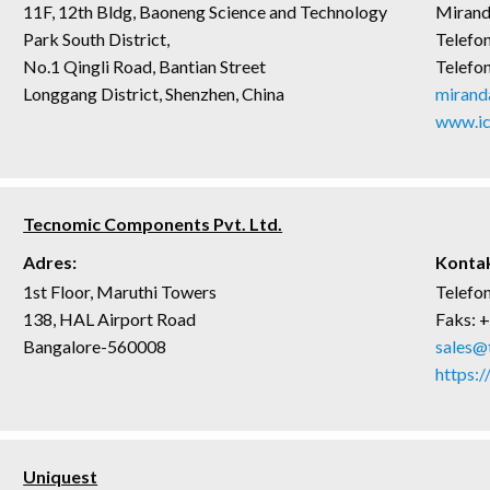
11F, 12th Bldg, Baoneng Science and Technology
Mirand
Park South District,
Telefo
No.1 Qingli Road, Bantian Street
Telefo
Longgang District, Shenzhen, China
mirand
www.ic
Tecnomic Components Pvt. Ltd.
Adres:
Kontak
1st Floor, Maruthi Towers
Telefo
138, HAL Airport Road
Faks: 
Bangalore-560008
sales@
https:
Uniquest