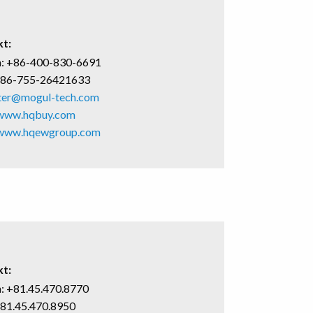
t:
n: +86-400-830-6691
+86-755-26421633
ter@mogul-tech.com
/www.hqbuy.com
/www.hqewgroup.com
t:
n: +81.45.470.8770
+81.45.470.8950