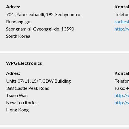
Adres:
Kontak
704 , Yabeseubaelli, 192, Seohyeon-ro,
Telefo
Bundang-gu,
roches
Seongnam-si, Gyeonggi-do, 13590
http:/
South Korea
WPG Electronics
Adres:
Kontak
Units 07-11, 15/F, CDW Building
Telefo
388 Castle Peak Road
Faks: 
Tsuen Wan
http:/
New Territories
http:/
Hong Kong