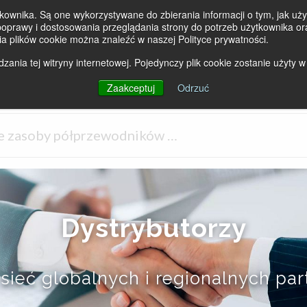
kownika. Są one wykorzystywane do zbierania informacji o tym, jak użyt
prawy i dostosowania przeglądania strony do potrzeb użytkownika ora
ia plików cookie można znaleźć w naszej Polityce prywatności.
ania tej witryny internetowej. Pojedynczy plik cookie zostanie użyty w
PRODUKTY
RYNKI
PRODUCENCI
Zaakceptuj
Odrzuć
Dystrybutorzy
sieć globalnych i regionalnych pa