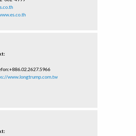
s.co.th
www.es.co.th
t:
efon:+886.02.2627.5966
ps://www.longtrump.com.tw
t: