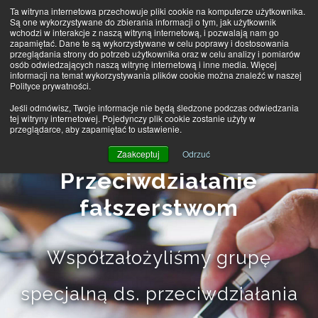
Ta witryna internetowa przechowuje pliki cookie na komputerze użytkownika.
Są one wykorzystywane do zbierania informacji o tym, jak użytkownik
wchodzi w interakcje z naszą witryną internetową, i pozwalają nam go
MENU
zapamiętać. Dane te są wykorzystywane w celu poprawy i dostosowania
przeglądania strony do potrzeb użytkownika oraz w celu analizy i pomiarów
osób odwiedzających naszą witrynę internetową i inne media. Więcej
informacji na temat wykorzystywania plików cookie można znaleźć w naszej
Polityce prywatności.
Jeśli odmówisz, Twoje informacje nie będą śledzone podczas odwiedzania
tej witryny internetowej. Pojedynczy plik cookie zostanie użyty w
przeglądarce, aby zapamiętać to ustawienie.
Zaakceptuj
Odrzuć
Przeciwdziałanie
fałszerstwom
Współzałożyliśmy grupę
specjalną ds. przeciwdziałania