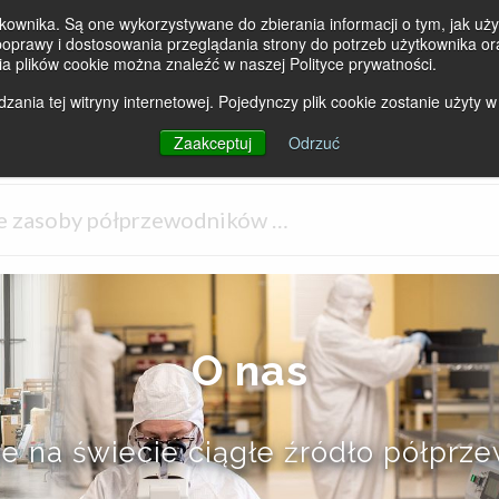
kownika. Są one wykorzystywane do zbierania informacji o tym, jak użyt
prawy i dostosowania przeglądania strony do potrzeb użytkownika ora
ia plików cookie można znaleźć w naszej Polityce prywatności.
ania tej witryny internetowej. Pojedynczy plik cookie zostanie użyty w
PRODUKTY
RYNKI
PRODUCENCI
Zaakceptuj
Odrzuć
O nas
e na świecie ciągłe źródło półprz