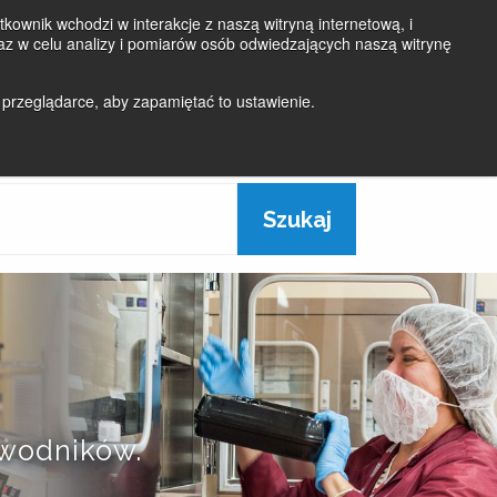
kownik wchodzi w interakcje z naszą witryną internetową, i
z w celu analizy i pomiarów osób odwiedzających naszą witrynę
Login
Aktualności
Kontakt
 przeglądarce, aby zapamiętać to ustawienie.
O
ROZWIĄZANIA
JAKOŚĆ
NAS
ewodników.