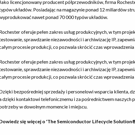
Jako licencjonowany producent półprzewodników, firma Roches
typów układów. Posiadając na magazynie ponad 12 miliardów str
wyprodukować nawet ponad 70 000 typów układów.
Rochester oferuje pełen zakres usług produkcyjnych, w tym proje
testowanie, sprawdzanie niezawodności i archiwizację IP, zapew
całym procesie produkcji, co pozwala skrócić czas wprowadzenia 
Rochester oferuje pełen zakres usług produkcyjnych, w tym proje
testowanie, sprawdzanie niezawodności i archiwizację IP, zapew
całym procesie produkcji, co pozwala skrócić czas wprowadzenia 
Dzięki bezpośredniej sprzedaży i personelowi wsparcia klienta, d
a dzięki kontaktowi telefonicznemu i za pośrednictwem naszych
potrzeby w dowolnym momencie i miejscu.
Dowiedz się więcej o 'The Semiconductor Lifecycle Solution