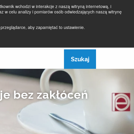
kownik wchodzi w interakcje z naszą witryną internetową, i
z w celu analizy i pomiarów osób odwiedzających naszą witrynę
Login
Aktualności
Kontakt
 przeglądarce, aby zapamiętać to ustawienie.
O
ROZWIĄZANIA
JAKOŚĆ
NAS
je bez zakłóceń