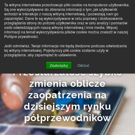
Ta witryna internetowa przechowuje pliki cookie na komputerze użytkownika.
Są one wykorzystywane do zbierania informacji o tym, jak użytkownik
wchodzi w interakcje z naszą witryną internetową, i pozwalają nam go
MENU
zapamiętać. Dane te są wykorzystywane w celu poprawy i dostosowania
przeglądania strony do potrzeb użytkownika oraz w celu analizy i pomiarów
osób odwiedzających naszą witrynę internetową i inne media. Więcej
informacji na temat wykorzystywania plików cookie można znaleźć w naszej
Polityce prywatności.
Jeśli odmówisz, Twoje informacje nie będą śledzone podczas odwiedzania
tej witryny internetowej. Pojedynczy plik cookie zostanie użyty w
przeglądarce, aby zapamiętać to ustawienie.
Zaakceptuj
Odrzuć
Przestarzałość szybko
zmienia oblicze
zaopatrzenia na
dzisiejszym rynku
półprzewodników